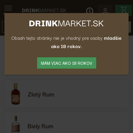
Menu
Obsah tejto stránky nie je vhodný pre osoby
mladšie
ako 18 rokov.
Rum
Rum
MÁM VIAC AKO 18 ROKOV
Zlatý Rum
Biely Rum