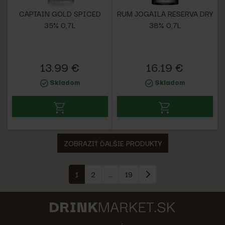
CAPTAIN GOLD SPICED
RUM JOGAILA RESERVA DRY
35% 0,7L
38% 0,7L
13.99 €
16.19 €
Skladom
Skladom
ZOBRAZIŤ ĎALŠIE PRODUKTY
1
2
...
19