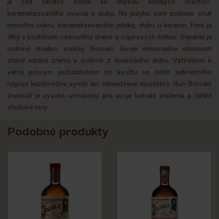
je cítiť čerstvé maslo so štipkou sladkých orechov,
karamelizovaného ovocia a dubu. Na jazyku vám zostane chuť
tmavého cukru, karamelizovaného jablka, dubu a korenia. Finiš je
dlhý s podtónom cédrového dreva a cigarových lístkov. Imperial je
rodinné striebro značky Barceló. Svoje mimoriadne vlastnosti
získal vďaka zreniu v sudoch z amerického dubu. Vzhľadom k
veľmi prísnym požiadavkám na kvalitu sa tohto jedinečného
nápoja každoročne vyrobí len obmedzené množstvo. Run Barceló
Imperial je vysoko uznávaný pre svoje bohaté zloženie a ľahké
chuťové tóny.
Podobné produkty