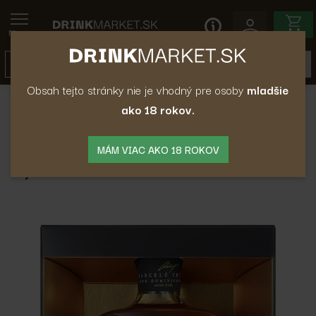
Menu
Obsah tejto stránky nie je vhodný pre osoby
mladšie
Rum
Tmavý Rum
Rum Barcelo Imperial 38% 0,7L
ako 18 rokov.
Rum Barcelo Imperial 38%
MÁM VIAC AKO 18 ROKOV
0,7L