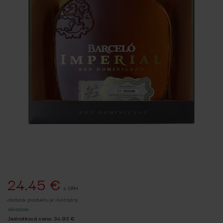
24.45 €
s DPH
obrázok produktu je ilustračný
skladom
Jednotková cena: 34.93 €