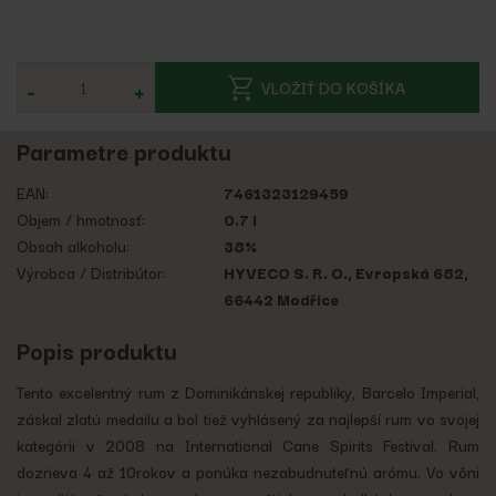
-
+
VLOŽIŤ DO KOŠÍKA
Parametre produktu
EAN:
7461323129459
Objem / hmotnosť:
0.7 l
Obsah alkoholu:
38%
Výrobca / Distribútor:
HYVECO S. R. O., Evropská 682,
66442 Modřice
Popis produktu
Tento excelentný rum z Dominikánskej republiky, Barcelo Imperial,
záskal zlatú medailu a bol tiež vyhlásený za najlepší rum vo svojej
kategórii v 2008 na International Cane Spirits Festival. Rum
dozrieva 4 až 10rokov a ponúka nezabudnuteľnú arómu. Vo vôni