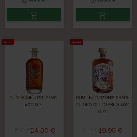
Akcia
Akcia
RUM BUMBU ORIGINAL
RUM THE DEMON'S SHARE
40% 0,7L
EL ORO DEL DIABLO 40%
0,7L
24.80 €
19.95 €
25.40 €
21.49 €