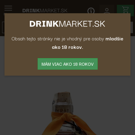
Menu
Obsah tejto stránky nie je vhodný pre osoby
mladšie
Rum
Tmavý Rum
Rum Pyrat 40% 0.7L
ako 18 rokov.
Rum Pyrat 40% 0.7L
MÁM VIAC AKO 18 ROKOV