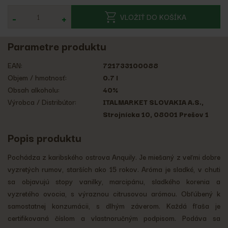
-
+
VLOŽIŤ DO KOŠÍKA
Parametre produktu
EAN:
721733100088
Objem / hmotnosť:
0.7 l
Obsah alkoholu:
40%
Výrobca / Distribútor:
ITALMARKET SLOVAKIA A.S.,
Strojnícka 10, 08001 Prešov 1
Popis produktu
Pochádza z karibského ostrova Anquily. Je miešaný z veľmi dobre
vyzretých rumov, starších ako 15 rokov. Aróma je sladké, v chuti
sa objavujú stopy vanilky, marcipánu, sladkého korenia a
vyzretého ovocia, s výraznou citrusovou arómou. Obľúbený k
samostatnej konzumácii, s dlhým záverom. Každá fľaša je
certifikovaná číslom a vlastnoručným podpisom. Podáva sa