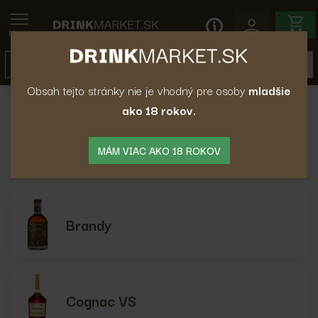
Menu
Obsah tejto stránky nie je vhodný pre osoby
mladšie
ako 18 rokov.
Brandy a Cognac
Brandy a Cognac
MÁM VIAC AKO 18 ROKOV
Brandy
Cognac VS