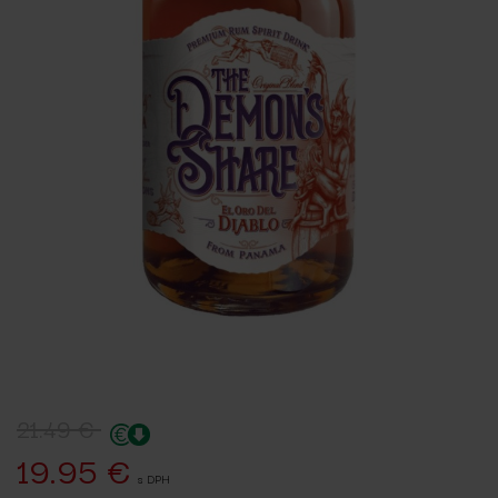
21.49 €
19.95 €
s DPH