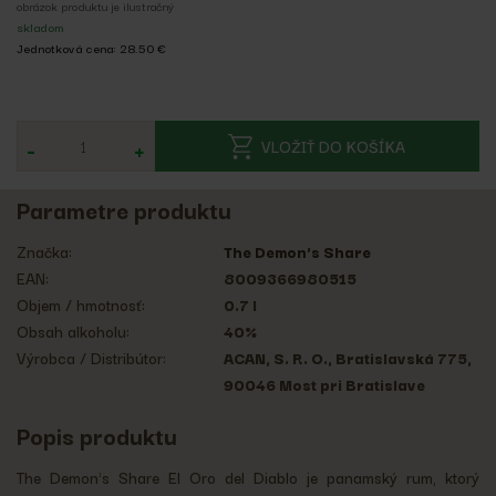
obrázok produktu je ilustračný
skladom
Jednotková cena: 28.50 €
-
+
VLOŽIŤ DO KOŠÍKA
Parametre produktu
Značka:
The Demon's Share
EAN:
8009366980515
Objem / hmotnosť:
0.7 l
Obsah alkoholu:
40%
Výrobca / Distribútor:
ACAN, S. R. O., Bratislavská 775,
90046 Most pri Bratislave
Popis produktu
The Demon's Share El Oro del Diablo je panamský rum, ktorý