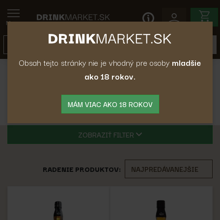
Menu
Obsah tejto stránky nie je vhodný pre osoby
mladšie
ako 18 rokov.
Whisky
Americká Whiskey
Americká Whiskey
MÁM VIAC AKO 18 ROKOV
ZOBRAZIŤ FILTER
RADENIE PRODUKTOV: