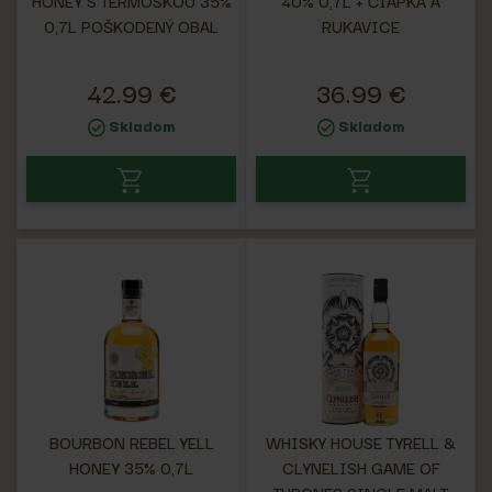
HONEY S TERMOSKOU 35%
40% 0,7L + ČIAPKA A
0,7L POŠKODENÝ OBAL
RUKAVICE
42.99 €
36.99 €
Skladom
Skladom
BOURBON REBEL YELL
WHISKY HOUSE TYRELL &
HONEY 35% 0,7L
CLYNELISH GAME OF