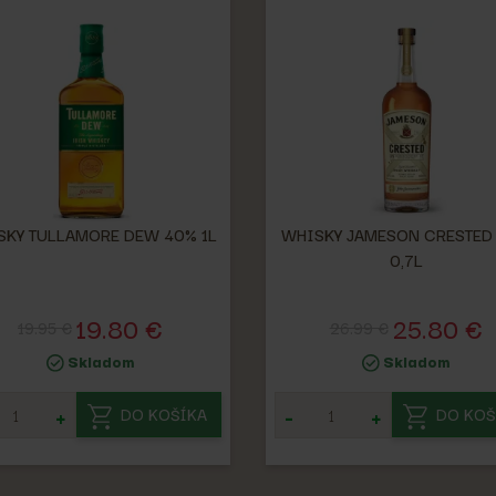
SKY TULLAMORE DEW 40% 1L
WHISKY JAMESON CRESTED
0,7L
19.80 €
25.80 €
19.95 €
26.99 €
Skladom
Skladom
+
-
+
DO KOŠÍKA
DO KOŠ