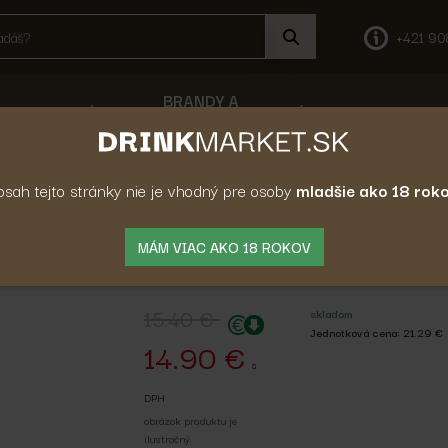
+421 90
BRANDY A
KA
DESTILÁTY
VÍNO
LIEHOVINY
COGNAC
Whisky
Írska Whiskey
Whisky Jam
sah tejto stránky nie je vhodný pre osoby
mladšie ako 18 roko
Whisky Jameson 40% 
MÁM VIAC AKO 18 ROKOV
15.40 €
skladom
Jednotková cena: 21.29 €
14.90 €
s
DPH
obrázok produktu je
ilustračný