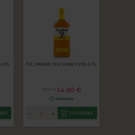
 40%
TULLAMORE DEW HONEY 35% 0,7L
14.90 €
15.85 €
Skladom
-
+
ÍKA
DO KOŠÍKA