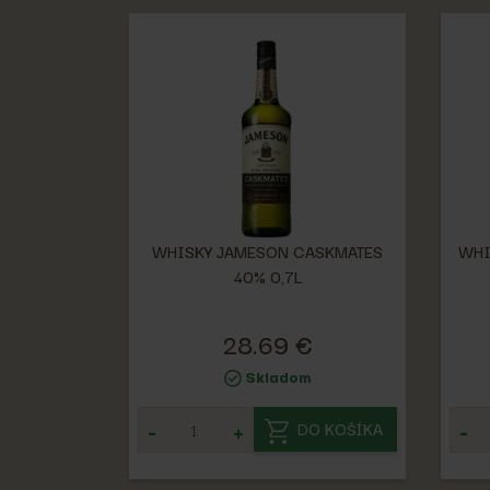
WHISKY JAMESON CASKMATES
WHI
40% 0,7L
28.69 €
Skladom
-
+
-
DO KOŠÍKA