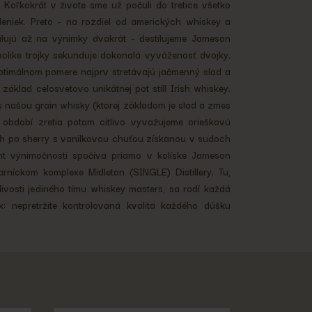
 Koľkokrát v živote sme už počuli do tretice všetko
áleniek. Preto - na rozdiel od amerických whiskey a
tilujú až na výnimky dvakrát - destilujeme Jameson
bolike trojky sekunduje dokonalá vyváženosť dvojky.
ptimálnom pomere najprv stretávajú jačmenný slad a
základ celosvetovo unikátnej pot still Irish whiskey.
s našou grain whisky (ktorej základom je slad a zmes
 období zretia potom citlivo vyvažujeme orieškovú
ch po sherry s vanilkovou chuťou získanou v sudoch
nt výnimočnosti spočíva priamo v kolíske Jameson
arníckom komplexe Midleton (SINGLE) Distillery. Tu,
ivosti jediného tímu whiskey masters, sa rodí každá
: nepretržite kontrolovaná kvalita každého dúšku