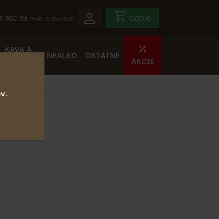
0.00 €
8 392 311
Po-Pi: 8:00-16:00
KÁVA A
NEALKO
OSTATNÉ
ČAJ
AKCIE
eson 40% 0,7L
v.
0,7L