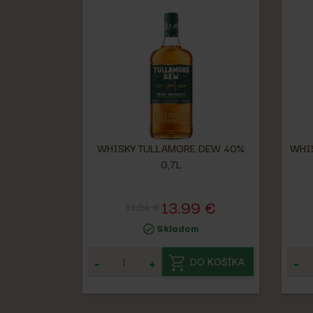
WHISKY TULLAMORE DEW 40%
WHI
0,7L
13.99 €
14.04 €
Skladom
-
+
-
DO KOŠÍKA