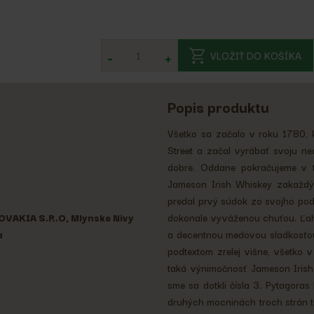
-
+
VLOŽIŤ DO KOŠÍKA
Popis produktu
Všetko sa začalo v roku 1780, 
Street a začal vyrábať svoju ne
dobre. Oddane pokračujeme v te
Jameson Irish Whiskey zakaždý
predal prvý súdok zo svojho podn
VAKIA S.R.O, Mlynske Nivy
dokonale vyváženou chuťou. Ľah
a
a decentnou medovou sladkosťou
podtextom zrelej višne, všetko
taká výnimočnosť Jameson Irish 
sme sa dotkli čísla 3. Pytagoras
druhých mocninách troch strán tr