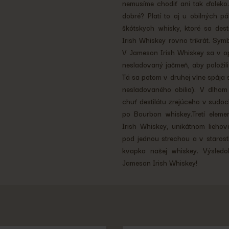
nemusíme chodiť ani tak ďaleko.
dobré? Platí to aj u obilných p
škótskych whisky, ktoré sa des
Irish Whiskey rovno trikrát. Sym
V Jameson Irish Whiskey sa v o
nesladovaný jačmeň, aby položili 
Tá sa potom v druhej vlne spája 
nesladovaného obilia). V dlhom
chuť destilátu zrejúceho v sudo
po Bourbon whiskey.Tretí eleme
Irish Whiskey, unikátnom liehov
pod jednou strechou a v starostl
kvapka našej whiskey. Výsledok
Jameson Irish Whiskey!