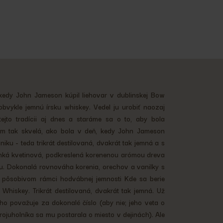
kedy John Jameson kúpil liehovar v dublinskej Bow
obvykle jemnú írsku whiskey. Vedel ju urobiť naozaj
jto tradícii aj dnes a staráme sa o to, aby bola
m tak skvelá, ako bola v deň, kedy John Jameson
iku - teda trikrát destilovaná, dvakrát tak jemná a s
ká kvetinová, podkreslená korenenou arómou dreva
. Dokonalá rovnováha korenia, orechov a vanilky s
 v pôsobivom rámci hodvábnej jemnosti Kde sa berie
Whiskey. Trikrát destilovaná, dvakrát tak jemná. Už
 ho považuje za dokonalé číslo (aby nie; jeho veta o
ojuholníka sa mu postarala o miesto v dejinách). Ale