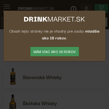
Menu
Obsah tejto stránky nie je vhodný pre osoby
mladšie
ako 18 rokov.
Whisky
Whisky
MÁM VIAC AKO 18 ROKOV
Slovenská Whisky
Škótska Whisky