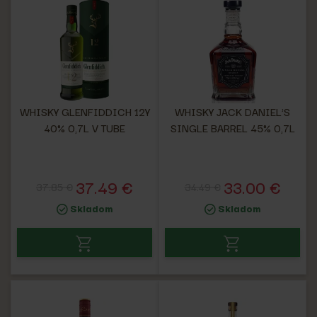
WHISKY GLENFIDDICH 12Y
WHISKY JACK DANIEL'S
40% 0,7L V TUBE
SINGLE BARREL 45% 0,7L
37.49 €
33.00 €
37.85 €
34.49 €
Skladom
Skladom